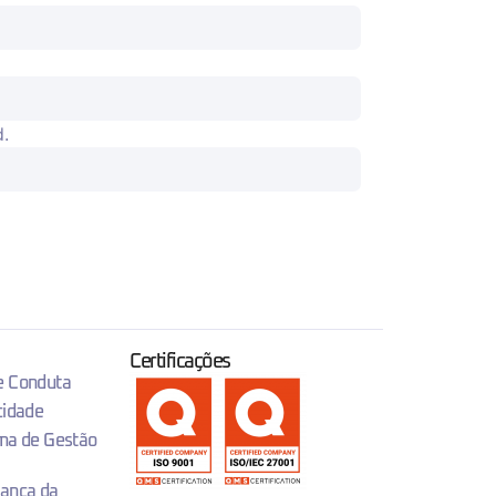
d.
Certificações
 e Conduta
cidade
ema de Gestão
rança da