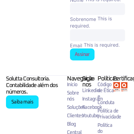
This is
Sobrenome
required.
This is required.
Email
Assinar
Navegação
Siga-
Políticas
Certific
Solutta Consultoria.
nos
Início
Código
Contabilidade além dos
Linkedin
de Ética
números.
Sobre
e
nós
Instagram
Saiba mais
Conduta
Soluções
Facebook
Política de
Clientes
Youtube
Privacidade
Blog
Política
do
Central